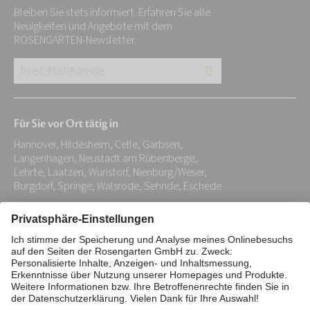
Bleiben Sie stets informiert. Erfahren Sie alle
Neuigkeiten und Angebote mit dem
ROSENGARTEN-Newsletter.
Ihre
E-
Mail-
Für Sie vor Ort tätig in
Adresse:
Hannover, Hildesheim, Celle, Garbsen,
*
Langenhagen, Neustadt am Rübenberge,
Lehrte, Laatzen, Wunstorf, Nienburg/Weser,
Burgdorf, Springe, Walsrode, Sehnde, Eschede
Impressum
Datenschutz
Stiftung
Interne Meldestelle
Zahlungsmittel
Vertrag widerrufen
Barrierefreiheitserklärung