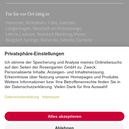
Mail-
Für Sie vor Ort tätig in
Adresse:
Hannover, Hildesheim, Celle, Garbsen,
*
Langenhagen, Neustadt am Rübenberge,
Lehrte, Laatzen, Wunstorf, Nienburg/Weser,
Burgdorf, Springe, Walsrode, Sehnde, Eschede
Impressum
Datenschutz
Stiftung
Interne Meldestelle
Zahlungsmittel
Vertrag widerrufen
Barrierefreiheitserklärung
Cookie/Tracking-Einstellungen