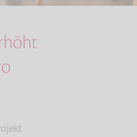
rhöht
ro
rojekt