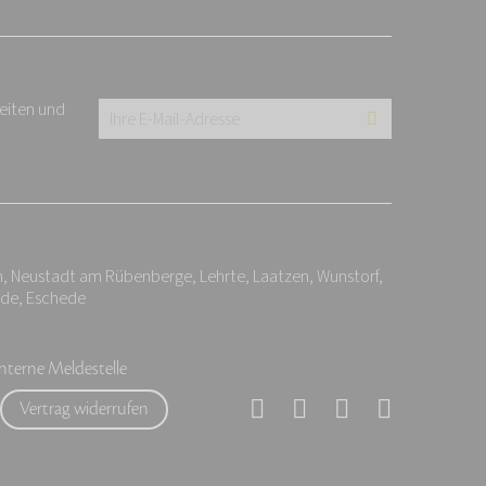
keiten und
Ihre
E-
Mail-
Adresse:
*
n, Neustadt am Rübenberge, Lehrte, Laatzen, Wunstorf,
nde, Eschede
Interne Meldestelle
Vertrag widerrufen