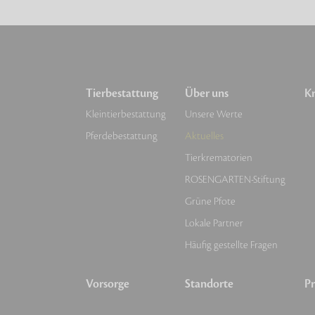
Tierbestattung
Über uns
Kr
Kleintierbestattung
Unsere Werte
Pferdebestattung
Aktuelles
Tierkrematorien
ROSENGARTEN-Stiftung
Grüne Pfote
Lokale Partner
Häufig gestellte Fragen
Vorsorge
Standorte
Pr