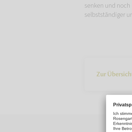
senken und noch 
selbstständiger 
Zur Übersich