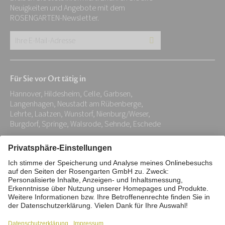
Neuigkeiten und Angebote mit dem
ROSENGARTEN-Newsletter.
Ihre
E-
Mail-
Für Sie vor Ort tätig in
Adresse:
Hannover, Hildesheim, Celle, Garbsen,
*
Langenhagen, Neustadt am Rübenberge,
Lehrte, Laatzen, Wunstorf, Nienburg/Weser,
Burgdorf, Springe, Walsrode, Sehnde, Eschede
Impressum
Datenschutz
Stiftung
Interne Meldestelle
Zahlungsmittel
Vertrag widerrufen
Barrierefreiheitserklärung
Cookie/Tracking-Einstellungen