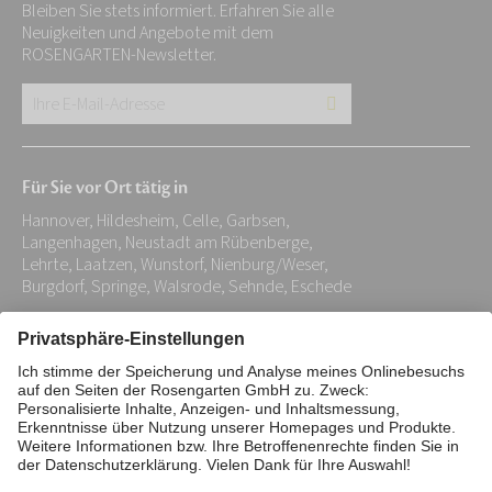
Bleiben Sie stets informiert. Erfahren Sie alle
Neuigkeiten und Angebote mit dem
ROSENGARTEN-Newsletter.
Ihre
E-
Mail-
Für Sie vor Ort tätig in
Adresse:
Hannover, Hildesheim, Celle, Garbsen,
*
Langenhagen, Neustadt am Rübenberge,
Lehrte, Laatzen, Wunstorf, Nienburg/Weser,
Burgdorf, Springe, Walsrode, Sehnde, Eschede
Impressum
Datenschutz
Stiftung
Interne Meldestelle
Zahlungsmittel
Vertrag widerrufen
Barrierefreiheitserklärung
Cookie/Tracking-Einstellungen