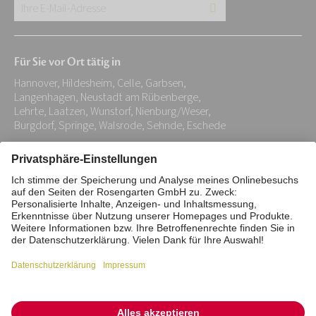
Ihre
E-
Mail-
Für Sie vor Ort tätig in
Adresse:
Hannover, Hildesheim, Celle, Garbsen,
*
Langenhagen, Neustadt am Rübenberge,
Lehrte, Laatzen, Wunstorf, Nienburg/Weser,
Burgdorf, Springe, Walsrode, Sehnde, Eschede
Impressum
Datenschutz
Stiftung
Interne Meldestelle
Zahlungsmittel
Vertrag widerrufen
Barrierefreiheitserklärung
Cookie/Tracking-Einstellungen